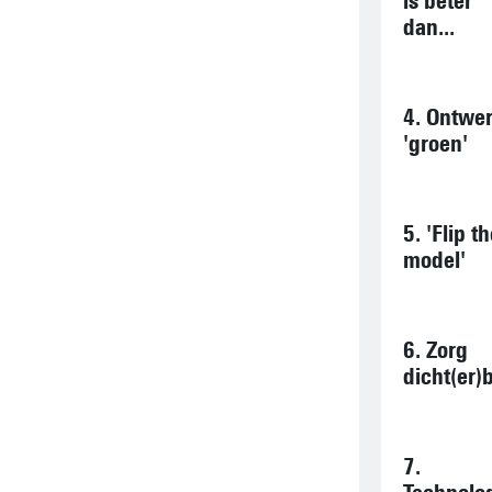
is beter
dan...
4. Ontwe
'groen'
5. 'Flip t
model'
6. Zorg
dicht(er)b
7.