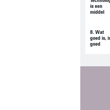
Technolo
is een
middel
8. Wat
goed is, i
goed