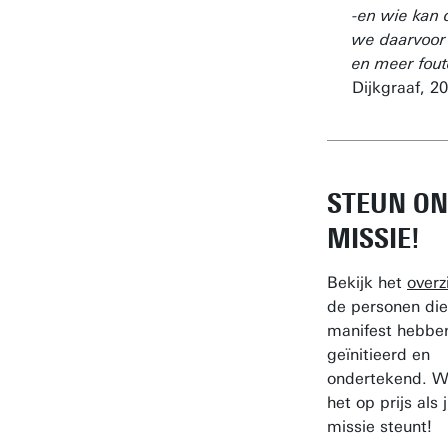
-en wie kan 
we daarvoor 
en meer fout
Dijkgraaf, 2
STEUN ON
MISSIE!
Bekijk het
overz
de personen die
manifest hebbe
geïnitieerd en
ondertekend. We
het op prijs als 
missie steunt!