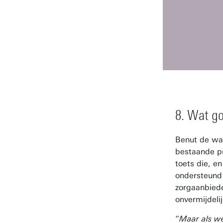
8. Wat go
Benut de waa
bestaande pr
toets die, en
ondersteund 
zorgaanbiede
onvermijdelij
“
Maar als we 