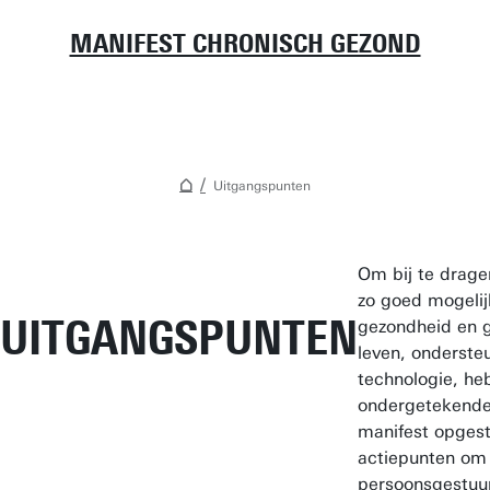
MANIFEST CHRONISCH GEZOND
Uitgangspunten
Om bij te drage
zo goed mogelij
UITGANGSPUNTEN
gezondheid en 
leven, onderste
technologie, he
ondergetekende
manifest opges
actiepunten om
persoonsgestuu